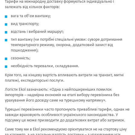
Тарифи на
міжнародну доставку
формуються індивідуально і
залежать від кількох факторів:
вага та об’єм вантажу;
вид транспорту;
відстань і вибраний маршрут;
тип вантажу (чи потрібні спеціальні умови: суворе дотримання
температурного режиму, охорона, додатковий захист від
пошкодження);
сезонність;
необхідність перевалки, складування.
Крім того, на кінцеву вартість впливають витрати на транзит, митні
платежі, експедиторські послуги.
Логісти Ekol зазначають: «Одна з найпоширеніших помилок
імпортерів – надмірна економія на етапі вибору перевізника без
урахування його досвіду саме на турецькому напрямку».
Турецькі перевізники часто пропонують привабливі тарифи, однак не
завжди враховують особливості українського законодавства. У
підсумку це може призводити до додаткових витрат або затримок.
Саме тому ми в Ekol рекомендуємо орієнтуватися не на стартову ціну
за кілометр, а на загальну вартість доставки – з урахуванням усіх