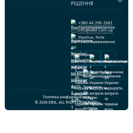
РІШЕННЯ
Головна
Управління
ланцюгами
Fashion Retail
Про
постачання
нас
Гуманітарні проєкти
Складська логістика
+380 44 206 2681
Відгуки
Продукти харчування
info@ekol.com.ua
Транспортні рішення
Аналітика
FMCG
Україна, Київ
та блог
Цифрові продукти
Кар’єра
Мультимодальні
перевезення
Фулфілмент
Ekol Turkey
Політика конфіденційності
© 2026 EKOL. ALL RIGHTS RESERVED.