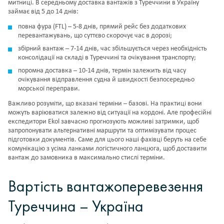
митниці. В середньому доставка вантажів з Туреччини в Україну
займає від 5 до 14 днів:
повна фура (FTL) – 5-8 днів, прямий рейс без додаткових
перевантажувань, що суттєво скорочує час в дорозі;
збірний вантаж – 7-14 днів, час збільшується через необхідність
консолідації на складі в Туреччині та очікування транспорту;
поромна доставка – 10-14 днів, термін залежить від часу
очікування відправлення судна й швидкості безпосередньо
морської переправи.
Важливо розуміти, що вказані терміни – базові. На практиці вони
можуть варіюватися залежно від ситуації на кордоні. Але професійні
експедитори Ekol завчасно прогнозують можливі затримки, щоб
запропонувати альтернативні маршрути та оптимізувати процес
підготовки документів. Саме для цього наші фахівці беруть на себе
комунікацію з усіма ланками логістичного ланцюга, щоб доставити
вантаж до замовника в максимально стислі терміни.
Вартість вантажоперевезення
Туреччина – Україна