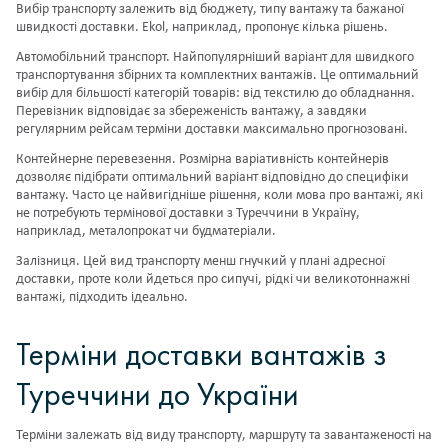
Вибір транспорту залежить від бюджету, типу вантажу та бажаної
швидкості доставки. Ekol, наприклад, пропонує кілька рішень.
Автомобільний транспорт. Найпопулярніший варіант для швидкого
транспортування збірних та комплектних вантажів. Це оптимальний
вибір для більшості категорій товарів: від текстилю до обладнання.
Перевізник відповідає за збереженість вантажу, а завдяки
регулярним рейсам терміни доставки максимально прогнозовані.
Контейнерне перевезення. Розмірна варіативність контейнерів
дозволяє підібрати оптимальний варіант відповідно до специфіки
вантажу. Часто це найвигідніше рішення, коли мова про вантажі, які
не потребують термінової доставки з Туреччини в Україну,
наприклад, металопрокат чи будматеріали.
Залізниця. Цей вид транспорту менш гнучкий у плані адресної
доставки, проте коли йдеться про сипучі, рідкі чи великотоннажні
вантажі, підходить ідеально.
Терміни доставки вантажів з
Туреччини до України
Терміни залежать від виду транспорту, маршруту та завантаженості на