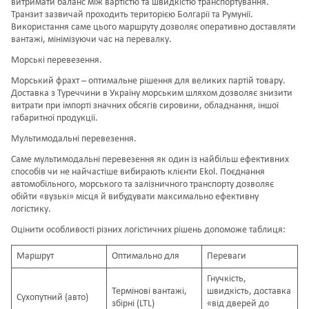
витримати баланс між вартістю та швидкістю транспортування.
Транзит зазвичай проходить територією Болгарії та Румунії.
Використання саме цього маршруту дозволяє оперативно доставляти
вантажі, мінімізуючи час на перевалку.
Морські перевезення.
Морський фрахт – оптимальне рішення для великих партій товару.
Доставка з Туреччини в Україну морським шляхом дозволяє знизити
витрати при імпорті значних обсягів сировини, обладнання, іншої
габаритної продукції.
Мультимодальні перевезення.
Саме
мультимодальні перевезення
як один із найбільш ефективних
способів чи не найчастіше вибирають клієнти Ekol. Поєднання
автомобільного, морського та залізничного транспорту дозволяє
обійти «вузькі» місця й вибудувати максимально ефективну
логістику.
Оцінити особливості різних логістичних рішень допоможе таблиця:
Маршрут
Оптимально для
Переваги
Гнучкість,
Термінові вантажі,
швидкість, доставка
Сухопутний (авто)
збірні (LTL)
«від дверей до