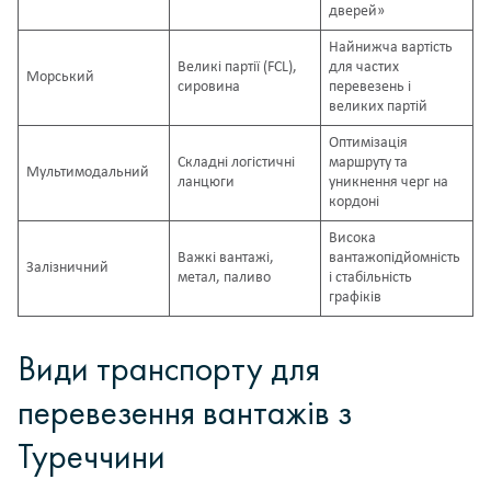
дверей»
Найнижча вартість
Великі партії (FCL),
для частих
Морський
сировина
перевезень і
великих партій
Оптимізація
Складні логістичні
маршруту та
Мультимодальний
ланцюги
уникнення черг на
кордоні
Висока
Важкі вантажі,
вантажопідйомність
Залізничний
метал, паливо
і стабільність
графіків
Види транспорту для
перевезення вантажів з
Туреччини