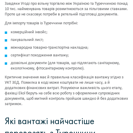
Завдяки Угоді про вільну торгівлю між Україною та Туреччиною понад
10 тис. найменувань товарів розмитнюються за пільговими ставками.
Проте це не скасовує потреби в ретельній підготовці документів.
Для імпорту товарів із Туреччини потрібні:
комерційний інвойс;
пакувальний лист;
міжнародна товарно-транспортна накладна;
сертифікат походження вантажу;
дозвільні документи (для товарів, що підлягають санітарному,
екологічному, фітосанітарному контролю).
Критичне значення має й правильна класифікація вантажу згідно з
УКТ ЗЕД. Помилка в коді може коштувати не лише часу, а й
додаткових фінансових витрат. Розуміючи важливість цього етапу,
фахівці Ekol беруть на себе всю роботу з оформлення супровідних
документів, щоб митний контроль пройшов швидко й без додаткових
затримок.
Які вантажі найчастіше
перевозять з Туреччини