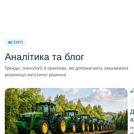
СТАТТІ
Аналітика та блог
Тренди, технології й практики, які допомагають ухвалювати
розумніші логістичні рішення
Д
а
Ро
мо