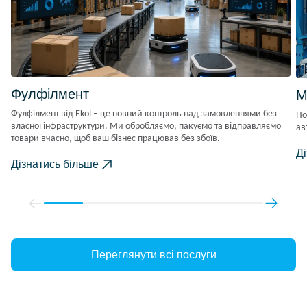
Фулфілмент
М
Фулфілмент від Ekol – це повний контроль над замовленнями без
По
власної інфраструктури. Ми обробляємо, пакуємо та відправляємо
ав
товари вчасно, щоб ваш бізнес працював без збоїв.
Д
Дізнатись більше
Переглянути всі послуги