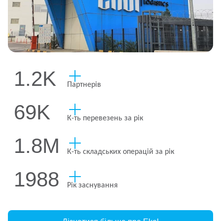
1.2K
Партнерів
70K
К-ть перевезень за рік
1.8M
К-ть складських операцій за рік
2001
Рік заснування