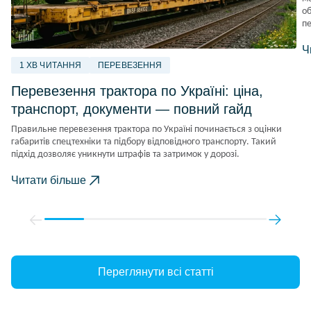
об
пе
Ч
1 ХВ ЧИТАННЯ
ПЕРЕВЕЗЕННЯ
Перевезення трактора по Україні: ціна,
транспорт, документи — повний гайд
Правильне перевезення трактора по Україні починається з оцінки
габаритів спецтехніки та підбору відповідного транспорту. Такий
підхід дозволяє уникнути штрафів та затримок у дорозі.
Читати більше
Переглянути всі статті