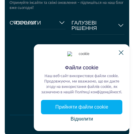
Отримуйте інсайти та свіжі оновлення – підпишіться на наш блог
вже сьогодні!
СТОРІНКИ
ПОСЛУГИ
ГАЛУЗЕВІ
РІШЕННЯ
Головна
Управління
ланцюгами
Fashion Retail
Про
постачання
нас
Гуманітарні проєкти
Складська логістика
+380 44 206 2681
Відгуки
Продукти харчування
info@ekol.com.ua
Транспортні рішення
Аналітика
FMCG
Україна, Київ
та блог
Цифрові продукти
Файли cookie
Кар’єра
Мультимодальні
Наш веб-сайт використовує файли cookie.
перевезення
Продовжуючи, ми вважаємо, що ви даєте
Фулфілмент
згоду на використання файлів cookie, як
зазначено в нашій Політиці конфіденційності.
Ekol Turkey
Прийняти файли cookie
Відхилити
Політика конфіденційності
© 2026 EKOL. ALL RIGHTS RESERVED.