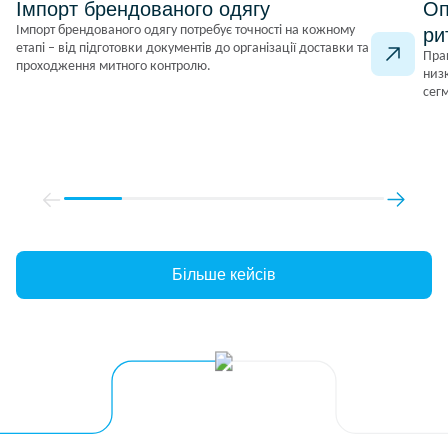
Імпорт брендованого одягу
Оп
Імпорт брендованого одягу потребує точності на кожному
ри
етапі – від підготовки документів до організації доставки та
Пра
проходження митного контролю.
низ
сег
Більше кейсів