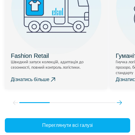
Гумані
Fashion Retail
Гнучка лог
Швидкий запуск колекцій, адаптація до
прозоро, б
сезонності, повний контроль логістики.
стандарту
Дізнатись більше
Дізнати
Переглянути всі галузі