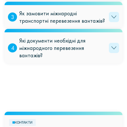
Ми здійснюємо автомобільні, залізничні, морські, авіаційні та
мультимодальні перевезення по Україні та за її межами.
Як замовити міжнародні
3
транспортні перевезення вантажів?
Зробити замовлення можна через форму на сайті або з
допомогою менеджера.
Які документи необхідні для
4
міжнародного перевезення
вантажів?
Зазвичай потрібні CMR-накладна, інвойс, пакувальний лист,
сертифікати відповідності, а також митна декларація.
КОНТАКТИ