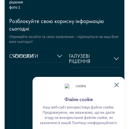
Розблокуйте свою корисну інформацію
сьогодні
Отримуйте інсайти та свіжі оновлення – підпишіться на наш блог
вже сьогодні!
СТОРІНКИ
ПОСЛУГИ
ГАЛУЗЕВІ
РІШЕННЯ
Головна
Управління
ланцюгами
Fashion Retail
Про
постачання
нас
Гуманітарні проєкти
Складська логістика
+380 44 206 2681
Відгуки
Продукти харчування
info@ekol.com.ua
Транспортні рішення
Аналітика
FMCG
Україна, Київ
та блог
Цифрові продукти
Файли cookie
Кар’єра
Мультимодальні
Наш веб-сайт використовує файли cookie.
перевезення
Продовжуючи, ми вважаємо, що ви даєте
Фулфілмент
згоду на використання файлів cookie, як
зазначено в нашій Політиці конфіденційності.
Ekol Turkey