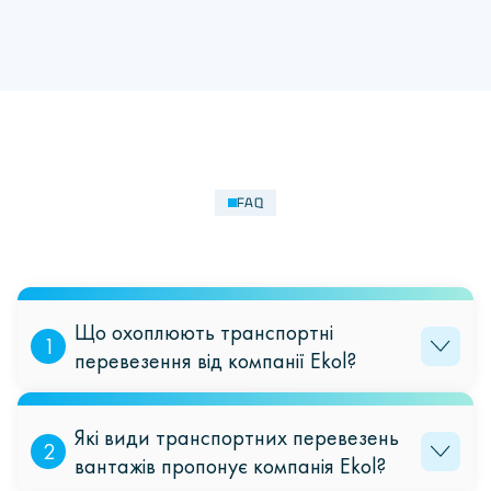
FAQ
Що охоплюють транспортні
1
перевезення від компанії Ekol?
Наші послуги охоплюють повний цикл: від планування маршруту
та підбору транспорту до експедиції, митного оформлення та
Які види транспортних перевезень
звітності.
2
вантажів пропонує компанія Ekol?