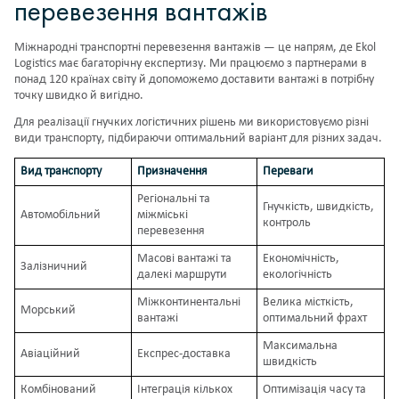
перевезення вантажів
Міжнародні транспортні перевезення вантажів — це напрям, де Ekol
Logistics має багаторічну експертизу. Ми працюємо з партнерами в
понад 120 країнах світу й допоможемо доставити вантажі в потрібну
точку швидко й вигідно.
Для реалізації гнучких логістичних рішень ми використовуємо різні
види транспорту, підбираючи оптимальний варіант для різних задач.
Вид транспорту
Призначення
Переваги
Регіональні та
Гнучкість, швидкість,
Автомобільний
міжміські
контроль
перевезення
Масові вантажі та
Економічність,
Залізничний
далекі маршрути
екологічність
Міжконтинентальні
Велика місткість,
Морський
вантажі
оптимальний фрахт
Максимальна
Авіаційний
Експрес-доставка
швидкість
Комбінований
Інтеграція кількох
Оптимізація часу та