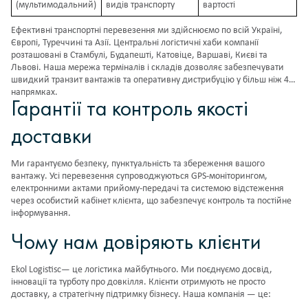
(мультимодальний)
видів транспорту
вартості
Ефективні транспортні перевезення ми здійснюємо по всій Україні,
Європі, Туреччині та Азії. Центральні логістичні хаби компанії
розташовані в Стамбулі, Будапешті, Катовіце, Варшаві, Києві та
Львові. Наша мережа терміналів і складів дозволяє забезпечувати
швидкий транзит вантажів та оперативну дистрибуцію у більш ніж 40
напрямках.
Гарантії та контроль якості
доставки
Ми гарантуємо безпеку, пунктуальність та збереження вашого
вантажу. Усі перевезення супроводжуються GPS-моніторингом,
електронними актами прийому-передачі та системою відстеження
через особистий кабінет клієнта, що забезпечує контроль та постійне
інформування.
Чому нам довіряють клієнти
Ekol Logistisc— це логістика майбутнього. Ми поєднуємо досвід,
інновації та турботу про довкілля. Клієнти отримують не просто
доставку, а стратегічну підтримку бізнесу. Наша компанія — це: