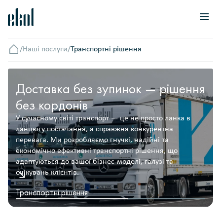
/
Наші послуги
/
Транспортні рішення
Головна
Доставка без зупинок — рішення
без кордонів
У сучасному світі транспорт — це не просто ланка в
ланцюгу постачання, а справжня конкурентна
перевага. Ми розробляємо гнучкі, надійні та
економічно ефективні транспортні рішення, що
адаптуються до вашої бізнес-моделі, галузі та
очікувань клієнтів.
Транспортні рішення