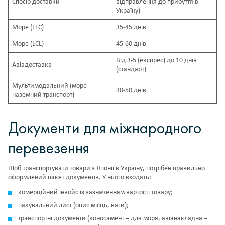
Спосіб доставки
відправлення до прибуття в
Україну)
Море (FLC)
35-45 днів
Море (LCL)
45-60 днів
Від 3-5 (експрес) до 10 днів
Авіадоставка
(стандарт)
Мультимодальний (море +
30-50 днів
наземний транспорт)
Документи для міжнародного
перевезення
Щоб транспортувати товари з Японії в Україну, потрібен правильно
оформлений пакет документів. У нього входять:
комерційний інвойс із зазначенням вартості товару;
пакувальний лист (опис місць, ваги);
транспортні документи (коносамент – для моря, авіанакладна –