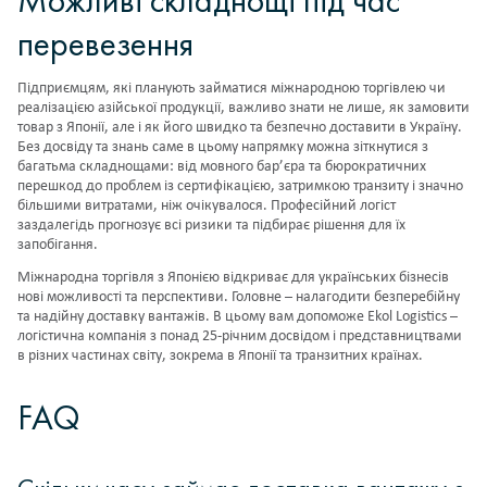
Можливі складнощі під час
перевезення
Підприємцям, які планують займатися міжнародною торгівлею чи
реалізацією азійської продукції, важливо знати не лише, як замовити
товар з Японії, але і як його швидко та безпечно доставити в Україну.
Без досвіду та знань саме в цьому напрямку можна зіткнутися з
багатьма складнощами: від мовного бар’єра та бюрократичних
перешкод до проблем із сертифікацією, затримкою транзиту і значно
більшими витратами, ніж очікувалося. Професійний логіст
заздалегідь прогнозує всі ризики та підбирає рішення для їх
запобігання.
Міжнародна торгівля з Японією відкриває для українських бізнесів
нові можливості та перспективи. Головне – налагодити безперебійну
та надійну доставку вантажів. В цьому вам допоможе Ekol Logistics –
логістична компанія з понад 25-річним досвідом і представництвами
в різних частинах світу, зокрема в Японії та транзитних країнах.
FAQ