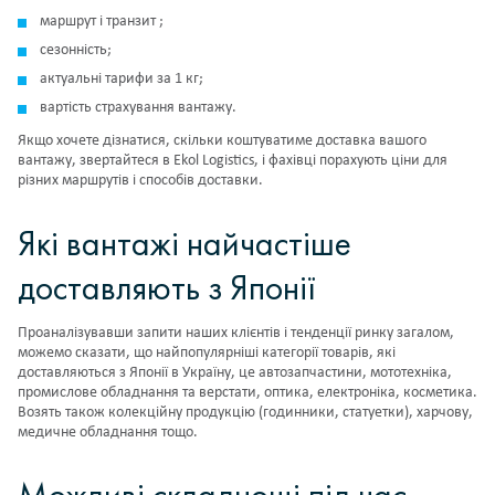
маршрут і транзит ;
сезонність;
актуальні тарифи за 1 кг;
вартість страхування вантажу.
Якщо хочете дізнатися, скільки коштуватиме доставка вашого
вантажу, звертайтеся в Ekol Logistics, і фахівці порахують ціни для
різних маршрутів і способів доставки.
Які вантажі найчастіше
доставляють з Японії
Проаналізувавши запити наших клієнтів і тенденції ринку загалом,
можемо сказати, що найпопулярніші категорії товарів, які
доставляються з Японії в Україну, це автозапчастини, мототехніка,
промислове обладнання та верстати, оптика, електроніка, косметика.
Возять також колекційну продукцію (годинники, статуетки), харчову,
медичне обладнання тощо.