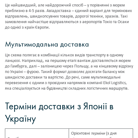
Це найшвидший, але найдорожчий спосіб – у порівнянні з морем
приблизно в 4-5 разів. Авіадоставка – єдиний варіант для термінових
відправлень, швидкопсувних товарів, дорогої техніки, зразків. Такі
замовлення найчастіше відправляються з аеропортів Токіо та Осаки
до однієї з країн Європи.
Мультимодальна доставка
Ця схема полягає в комбінації кількох видів транспорту в одному
ланцюзі. Наприклад, на першому етапі вантаж доставляється морем
до Гамбурга, далі – залізницею через Польщу, а на кінцевому відрізку
по Україні – фурою. Такий формат дозволяє досягати балансу між
швидкістю доставки та вартістю. До речі, саме
мультимодальні
перевезення
є одним з провідних напрямків компанії Ekol Logistics,
яка спеціалізується на будівництві складних логістичних маршрутів.
Терміни доставки з Японії в
Україну
Орієнтовні
терміни
(з дня