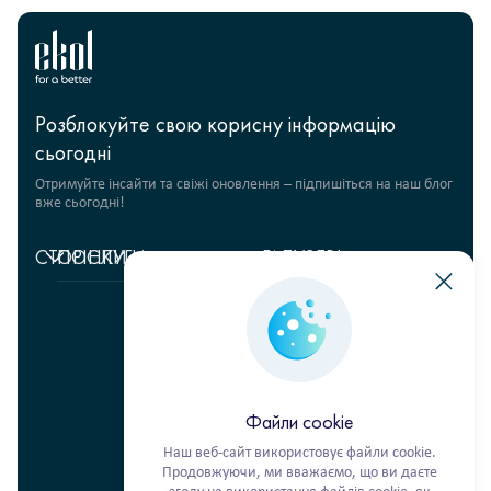
Розблокуйте свою корисну інформацію
сьогодні
Отримуйте інсайти та свіжі оновлення – підпишіться на наш блог
вже сьогодні!
СТОРІНКИ
ПОСЛУГИ
ГАЛУЗЕВІ
РІШЕННЯ
Головна
Управління
ланцюгами
Fashion Retail
Про
постачання
нас
Гуманітарні проєкти
Складська логістика
+380 44 206 2681
Відгуки
Продукти харчування
info@ekol.com.ua
Транспортні рішення
Аналітика
FMCG
Україна, Київ
та блог
Цифрові продукти
Файли cookie
Кар’єра
Мультимодальні
Наш веб-сайт використовує файли cookie.
перевезення
Продовжуючи, ми вважаємо, що ви даєте
Фулфілмент