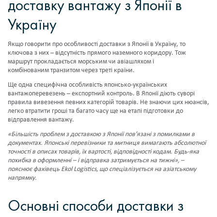
доставку вантажу з Японії в
Україну
Якщо говорити про особливості доставки з Японії в Україну, то
ключова з них – відсутність прямого наземного коридору. Тож
маршрут прокладається морським чи авіашляхом і
комбінованим транзитом через треті країни.
Ще одна специфічна особливість японсько-українських
вантажоперевезень – експортний контроль. В Японії діють суворі
правила вивезення певних категорій товарів. Не знаючи цих нюансів,
легко втратити гроші та багато часу ще на етапі підготовки до
відправлення вантажу.
«Більшість проблем з доставкою з Японії пов’язані з помилками в
документах. Японські перевізники та
митниця
вимагають абсолютної
точності в описах товарів, їх вартості, відповідності кодам. Будь-яка
похибка в оформленні – і відправка затримується на тижні», –
пояснює фахівець
Ekol Logistics
, що спеціалізується на азіатському
напрямку.
Основні способи доставки з