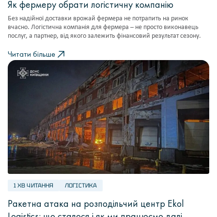
Як фермеру обрати логістичну компанію
Без надійної доставки врожай фермера не потрапить на ринок
вчасно. Логістична компанія для фермера – не просто виконавець
послуг, а партнер, від якого залежить фінансовий результат сезону.
Читати більше
1 ХВ ЧИТАННЯ
ЛОГІСТИКА
Ракетна атака на розподільчий центр Ekol
Logistics: що сталося і як ми працюємо далі