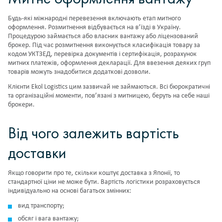
Будь-які
міжнародні перевезення
включають етап митного
оформлення. Розмитнення відбувається на в’їзді в Україну.
Процедурою займається або власник вантажу або ліцензований
брокер. Під час розмитнення виконується класифікація товару за
кодом УКТЗЕД, перевірка документів і сертифікація, розрахунок
митних платежів, оформлення декларації. Для ввезення деяких груп
товарів можуть знадобитися додаткові дозволи.
Клієнти Ekol Logistics цим зазвичай не займаються. Всі бюрократичні
та організаційні моменти, пов’язані з митницею, беруть на себе наші
брокери.
Від чого залежить вартість
доставки
Якщо говорити про те, скільки коштує доставка з Японії, то
стандартної ціни не може бути. Вартість логістики розраховується
індивідуально на основі багатьох змінних:
вид транспорту;
обсяг і вага вантажу;