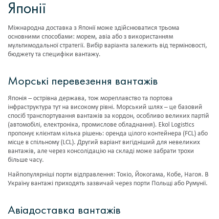
Японії
Міжнародна доставка з Японії може здійснюватися трьома
основними способами: морем, авіа або з використанням
мультимодальної стратегії. Вибір варіанта залежить від терміновості,
бюджету та специфіки вантажу.
Морські перевезення вантажів
Японія – острівна держава, тож мореплавство та портова
інфраструктура тут на високому рівні. Морський шлях – це базовий
спосіб транспортування вантажів за кордон, особливо великих партій
(автомобілі, електроніка, промислове обладнання). Ekol Logistics
пропонує клієнтам кілька рішень: оренда цілого контейнера (FCL) або
місце в спільному (LCL). Другий варіант вигідніший для невеликих
вантажів, але через консолідацію на складі може забрати трохи
більше часу.
Найпопулярніші порти відправлення: Токіо, Йокогама, Кобе, Нагоя. В
Україну вантажі приходять зазвичай через порти Польщі або Румунії.
Авіадоставка вантажів