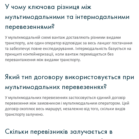
У чому ключова різниця між
мультимодальними та інтермодальними
перевезеннями?
У мультимодальній схемі вантаж доставляють різними видами
транспорту, але один оператор відповідає за весь ланцюг постачання
та забезпечує повне експедирування. Інтермодальність базується на
принципі контейнеризації, коли вантаж переміщується без
перевантаження між видами транспорту.
Який тип договору використовується при
мультимодальних перевезеннях?
У мультимодальних перевезеннях застосовується єдиний договір
перевезення між замовником і мультимодальним оператором. Цей
договір охоплює весь маршрут, незалежно від того, скільки видів
транспорту залучено.
Скільки перевізників залучається в