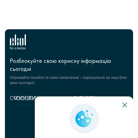
Розблокуйте свою корисну інформацію
сьогодні
Отримуйте інсайти та свіжі оновлення – підпишіться на наш блог
вже сьогодні!
СТОРІНКИ
ПОСЛУГИ
ГАЛУЗЕВІ
РІШЕННЯ
Головна
Управління
ланцюгами
Fashion Retail
Про
постачання
нас
Гуманітарні проєкти
Складська логістика
+380 44 206 2681
Відгуки
Продукти харчування
info@ekol.com.ua
Транспортні рішення
Аналітика
FMCG