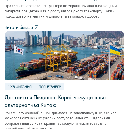
Правильне перевезення трактора по Україні починається з оцінки
габаритів спецтехніки та підбору відповідного транспорту. Такий
підхід дозволяє уникнути штрафів та затримок у дорозі.
Читати більше
1 ХВ ЧИТАННЯ
ДЛЯ БІЗНЕСУ
Доставка з Південної Кореї: чому це нова
альтернатива Китаю
Роками вітчизняний ринок тримався на закупівлях у КНР, але часи
монополії китайських фабрик поступово минають. Підприємці
обирають інші азійські країни, враховуючи якість товарів та
передбачуваність партнерів.