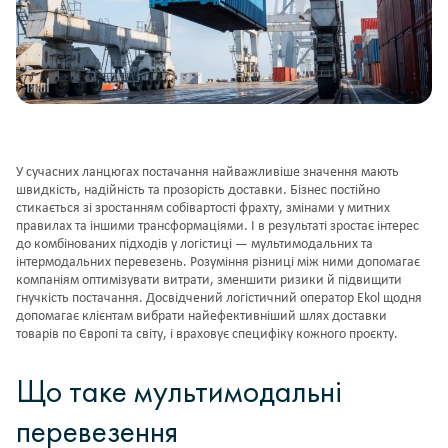
У сучасних ланцюгах постачання найважливіше значення мають
швидкість, надійність та прозорість доставки. Бізнес постійно
стикається зі зростанням собівартості фрахту, змінами у митних
правилах та іншими трансформаціями. І в результаті зростає інтерес
до комбінованих підходів у логістиці — мультимодальних та
інтермодальних перевезень. Розуміння різниці між ними допомагає
компаніям оптимізувати витрати, зменшити ризики й підвищити
гнучкість постачання. Досвідчений логістичний оператор Ekol щодня
допомагає клієнтам вибрати найефективніший шлях доставки
товарів по Європі та світу, і враховує специфіку кожного проєкту.
Що таке мультимодальні
перевезення