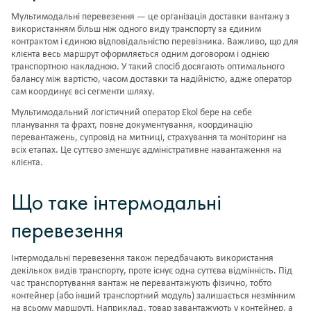
Мультимодальні перевезення — це організація доставки вантажу з
використанням більш ніж одного виду транспорту за єдиним
контрактом і єдиною відповідальністю перевізника. Важливо, що для
клієнта весь маршрут оформляється одним договором і однією
транспортною накладною. У такий спосіб досягають оптимального
балансу між вартістю, часом доставки та надійністю, адже оператор
сам координує всі сегменти шляху.
Мультимодальний логістичний оператор Ekol бере на себе
планування та фрахт, повне документування, координацію
перевантажень, супровід на митниці, страхування та моніторинг на
всіх етапах. Це суттєво зменшує адміністративне навантаження на
клієнта.
Що таке інтермодальні
перевезення
Інтермодальні перевезення також передбачають використання
декількох видів транспорту, проте існує одна суттєва відмінність. Під
час транспортування вантаж не перевантажують фізично, тобто
контейнер (або інший транспортний модуль) залишається незмінним
на всьому маршруті. Наприклад, товар завантажують у контейнер, а