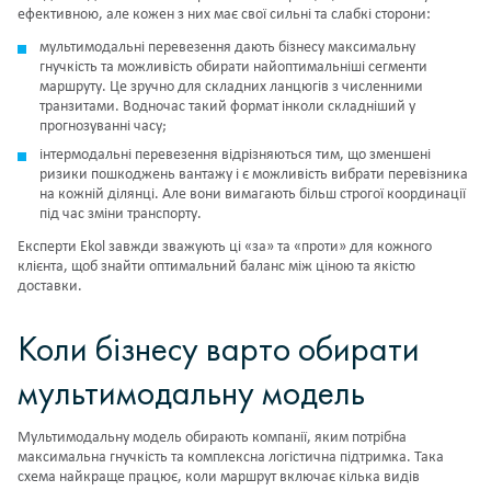
ефективною, але кожен з них має свої сильні та слабкі сторони:
мультимодальні перевезення
дають бізнесу максимальну
гнучкість та можливість обирати найоптимальніші сегменти
маршруту. Це зручно для складних ланцюгів з численними
транзитами. Водночас такий формат інколи складніший у
прогнозуванні часу;
інтермодальні перевезення відрізняються тим, що зменшені
ризики пошкоджень вантажу і є можливість вибрати перевізника
на кожній ділянці. Але вони вимагають більш строгої координації
під час зміни транспорту.
Експерти Ekol завжди зважують ці «за» та «проти» для кожного
клієнта, щоб знайти оптимальний баланс між ціною та якістю
доставки.
Коли бізнесу варто обирати
мультимодальну модель
Мультимодальну модель обирають компанії, яким потрібна
максимальна гнучкість та комплексна логістична підтримка. Така
схема найкраще працює, коли маршрут включає кілька видів