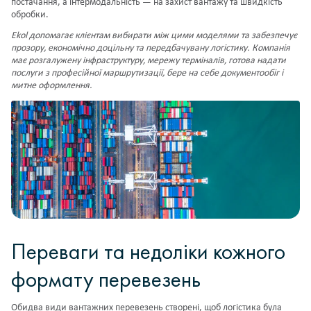
постачання, а інтермодальність — на захист вантажу та швидкість
обробки.
Ekol допомагає клієнтам вибирати між цими моделями та забезпечує
прозору, економічно доцільну та передбачувану логістику. Компанія
має розгалужену інфраструктуру, мережу терміналів, готова надати
послуги з професійної маршрутизації, бере на себе
документообіг
і
митне оформлення.
Переваги та недоліки кожного
формату перевезень
Обидва види вантажних перевезень створені, щоб логістика була