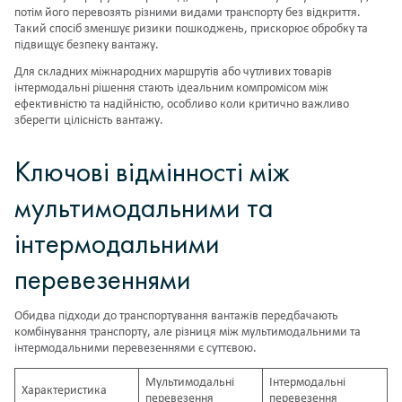
потім його перевозять різними видами транспорту без відкриття.
Такий спосіб зменшує ризики пошкоджень, прискорює обробку та
підвищує безпеку вантажу.
Для складних міжнародних маршрутів або чутливих товарів
інтермодальні рішення стають ідеальним компромісом між
ефективністю та надійністю, особливо коли критично важливо
зберегти цілісність вантажу.
Ключові відмінності між
мультимодальними та
інтермодальними
перевезеннями
Обидва підходи до транспортування вантажів передбачають
комбінування транспорту, але різниця між мультимодальними та
інтермодальними перевезеннями є суттєвою.
Мультимодальні
Інтермодальні
Характеристика
перевезення
перевезення