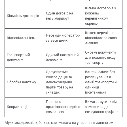
Кілька договорів з
Один договір на
кожним
Кількість договорів
весь маршрут
перевізником
окремо
Кожен перевізник
Несе один оператор
Відповідальність
відповідає за свою
за весь шлях
ділянку
Окремі документи
Транспортний
Єдиний наскрізний
для кожного виду
документ
документ
транспорту
Допускається
Вантаж слідує без
консолідація та
розпакування в
Обробка вантажу
деконсолідація
одній транспортній
партій товару на
одиниці
складах
(контейнері)
Повністю
Вимагає зусиль від
Координація
організована однією
замовника для
компанією
стикування графіків
Мультимодальність більше спрямована на управління ланцюгом