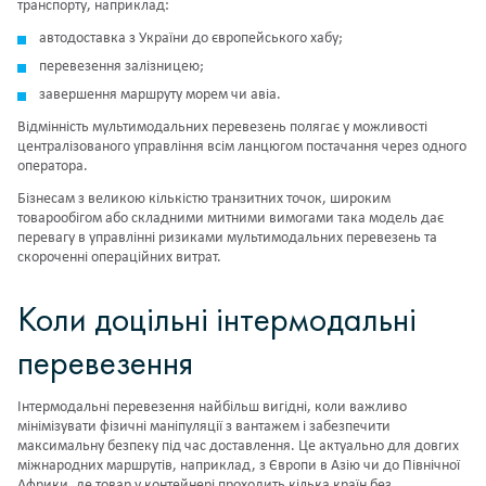
транспорту, наприклад:
автодоставка з України до європейського хабу;
перевезення залізницею;
завершення маршруту морем чи авіа.
Відмінність мультимодальних перевезень полягає у можливості
централізованого управління всім ланцюгом постачання через одного
оператора.
Бізнесам з великою кількістю транзитних точок, широким
товарообігом або складними митними вимогами така модель дає
перевагу в управлінні
ризиками мультимодальних перевезень
та
скороченні операційних витрат.
Коли доцільні інтермодальні
перевезення
Інтермодальні перевезення найбільш вигідні, коли важливо
мінімізувати фізичні маніпуляції з вантажем і забезпечити
максимальну безпеку під час доставлення. Це актуально для довгих
міжнародних маршрутів, наприклад, з Європи в Азію чи до Північної
Африки, де товар у контейнері проходить кілька країн без