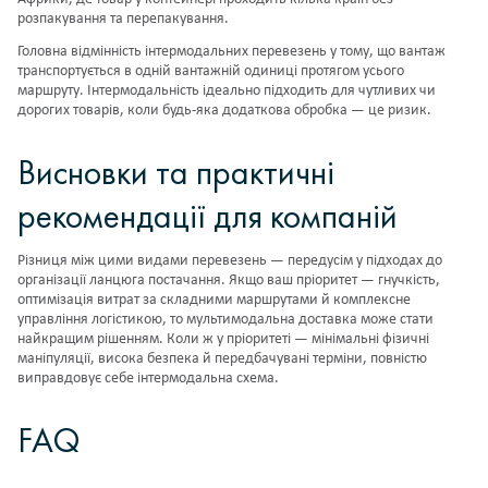
розпакування та перепакування.
Головна відмінність інтермодальних перевезень у тому, що вантаж
транспортується в одній вантажній одиниці протягом усього
маршруту. Інтермодальність ідеально підходить для чутливих чи
дорогих товарів, коли будь-яка додаткова обробка — це ризик.
Висновки та практичні
рекомендації для компаній
Різниця між цими видами перевезень — передусім у підходах до
організації ланцюга постачання. Якщо ваш пріоритет — гнучкість,
оптимізація витрат за складними маршрутами й комплексне
управління логістикою, то мультимодальна доставка може стати
найкращим рішенням. Коли ж у пріоритеті — мінімальні фізичні
маніпуляції, висока безпека й передбачувані терміни, повністю
виправдовує себе інтермодальна схема.
FAQ