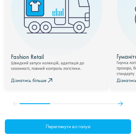
Гуманіт
Fashion Retail
Гнучка лог
Швидкий запуск колекцій, адаптація до
прозоро, б
сезонності, повний контроль логістики.
стандарту
Дізнатись більше
Дізнатис
Переглянути всі галузі