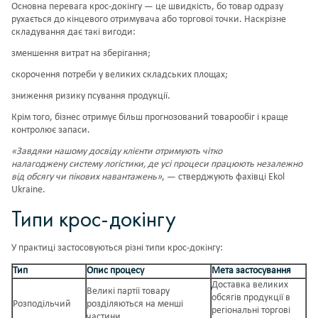
Основна перевага крос-докінгу — це швидкість, бо товар одразу
рухається до кінцевого отримувача або торгової точки. Наскрізне
складування дає такі вигоди:
зменшення витрат на зберігання;
скорочення потреби у великих складських площах;
зниження ризику псування продукції.
Крім того, бізнес отримує більш прогнозований товарообіг і краще
контролює запаси.
«Завдяки нашому досвіду клієнти отримують чітко
налагоджену
систему
логістики, де усі
процеси
працюють незалежно
від обсягу чи пікових навантажень»
, — стверджують фахівці Ekol
Ukraine.
Типи крос-докінгу
У практиці застосовуються різні типи крос-докінгу:
Тип
Опис процесу
Мета застосування
Доставка великих
Великі партії товару
обсягів продукції в
Розподільчий
розділяються на менші
регіональні торгові
частини