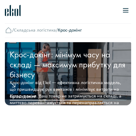
/
Складська логістика
/
Крос-докінг
Головна
Крос-докінг: мінімум часу на
складі — максимум прибутку для
бізнесу
Крос-докінг від Ekol — ефективна логістична модель,
що пришвидшує рух вантажів і мінімізує витрати на
Крос-докінг
складування. Ваш товар не затримується на складі, а
миттєво перевантажується та перенаправляється на
доставку кінцевому адресату. Ми скоротили час
перебування вантажу на складах, щоб ви отримали
максимальну швидкість обігу продукції та економію на
зберіганні.