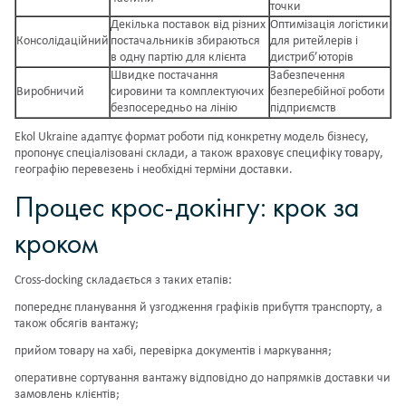
точки
Декілька поставок від різних
Оптимізація логістики
Консолідаційний
постачальників збираються
для ритейлерів і
в одну партію для клієнта
дистриб’юторів
Швидке постачання
Забезпечення
Виробничий
сировини та комплектуючих
безперебійної роботи
безпосередньо на лінію
підприємств
Ekol Ukraine адаптує формат роботи під конкретну модель бізнесу,
пропонує
спеціалізовані склади
, а також враховує специфіку товару,
географію перевезень і необхідні терміни доставки.
Процес крос-докінгу: крок за
кроком
Cross-docking складається з таких етапів:
попереднє планування й узгодження графіків прибуття транспорту, а
також обсягів вантажу;
прийом товару на хабі, перевірка документів і маркування;
оперативне сортування вантажу відповідно до напрямків доставки чи
замовлень клієнтів;