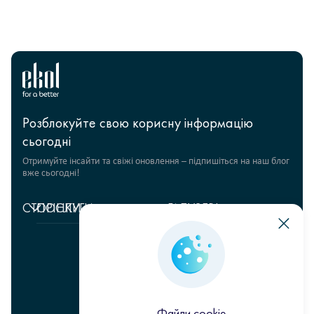
Розблокуйте свою корисну інформацію
сьогодні
Отримуйте інсайти та свіжі оновлення – підпишіться на наш блог
вже сьогодні!
СТОРІНКИ
ПОСЛУГИ
ГАЛУЗЕВІ
РІШЕННЯ
Головна
Управління
ланцюгами
Fashion Retail
Про
постачання
нас
Гуманітарні проєкти
Складська логістика
+380 44 206 2681
Відгуки
Продукти харчування
info@ekol.com.ua
Транспортні рішення
Аналітика
FMCG
Україна, Київ
та блог
Цифрові продукти
Файли cookie