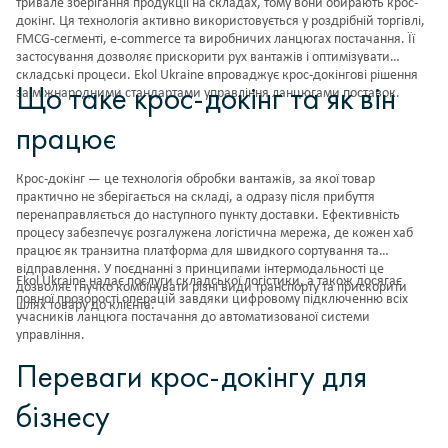
тривале зберігання продукції на складах, тому вони обирають крос-
докінг. Ця технологія активно використовується у роздрібній торгівлі,
FMCG-сегменті, e-commerce та виробничих ланцюгах постачання. Її
застосування дозволяє прискорити рух вантажів і оптимізувати
складські процеси. Ekol Ukraine впроваджує крос-докінгові рішення
Що таке крос-докінг та як він
за міжнародними стандартами управління ланцюгами поставок.
працює
Крос-докінг — це технологія обробки вантажів, за якої товар
практично не зберігається на складі, а одразу після прибуття
перенаправляється до наступного пункту доставки. Ефективність
процесу забезпечує розгалужена логістична мережа, де кожен хаб
працює як транзитна платформа для швидкого сортування та
відправлення. У поєднанні з принципами інтермодальності це
Ekol Ukraine надає послуги
складської логістики
, а також досягає
дозволяє гнучко комбінувати різні види транспорту та прискорити
повної прозорості операцій завдяки цифровому підключенню всіх
шлях товару до клієнта.
учасників ланцюга постачання до автоматизованої системи
управління.
Переваги крос-докінгу для
бізнесу