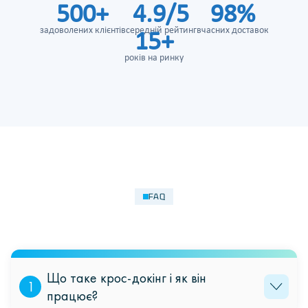
500+
4.9/5
98%
задоволених клієнтів
середній рейтинг
вчасних доставок
15+
років на ринку
FAQ
Що таке крос-докінг і як він
1
працює?