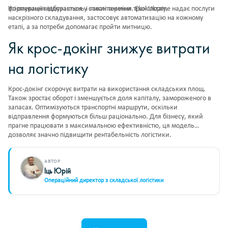
формування відправлень і завантаження транспорту.
Усі операції відбувається у стислі терміни. Ekol Ukraine надає послуги
наскрізного складування, застосовує автоматизацію на кожному
етапі, а за потреби допомагає пройти митницю.
Як крос-докінг знижує витрати
на логістику
Крос-докінг скорочує витрати на використання складських площ.
Також зростає оборот і зменшується доля капіталу, замороженого в
запасах. Оптимізуються транспортні маршрути, оскільки
відправлення формуються більш раціонально. Для бізнесу, який
прагне працювати з максимальною ефективністю, ця модель
дозволяє значно підвищити рентабельність логістики.
АВТОР
Іць Юрій
Операційний директор з складської логістики